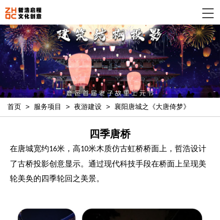
首页
>
服务项目
>
夜游建设
>
襄阳唐城之《大唐倚梦》
四季唐桥
在唐城宽约
米，高
米木质仿古虹桥桥面上，哲浩设计
16
10
了古桥投影创意显示。通过现代科技手段在桥面上呈现美
轮美奂的四季轮回之美景。